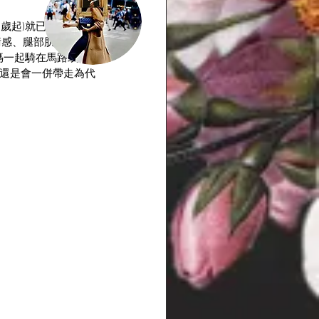
2歲起)就已經在自家院
衡感、腿部肌肉訓練還
媽一起騎在馬路或腳踏
車還是會一併帶走為代