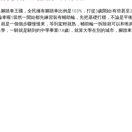
腳踏車王國，全民擁有腳踏車比例是103%，打從3歲開始(有些甚至
輪車喔!)當然一開始都先練習裝有輔助輪，先把基礎打穩，不論是平
，就是一個個步驟慢慢來，等到駕輕就熟，輔助輪一拆除就可以和爸
學，一騎就是騎到約中學畢業(18歲)，就算大學在別的城市，腳踏