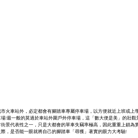
城市火車站外，必定都會有腳踏車專屬停車場，以方便就近上班或上
車場!最一般的莫過於車站外圍戶外停車場，這「數大便是美」的壯觀
街景代表性之一，只是大都會的單車失竊率極高，因此重重上鎖為實質
之際，是否能一眼就將自己的腳踏車「尋獲」著實的眼力大考驗!