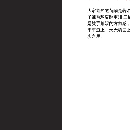
大家都知道荷蘭是著名
子練習騎腳踏車(非三
是雙手駕馭的方向感
車車道上，天天騎去上
步之用。