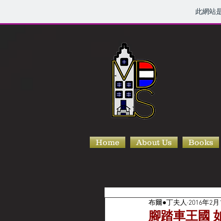
此網站
Home
About Us
Books
布爾●丁夫人
2016年2月
腳踏車王國 