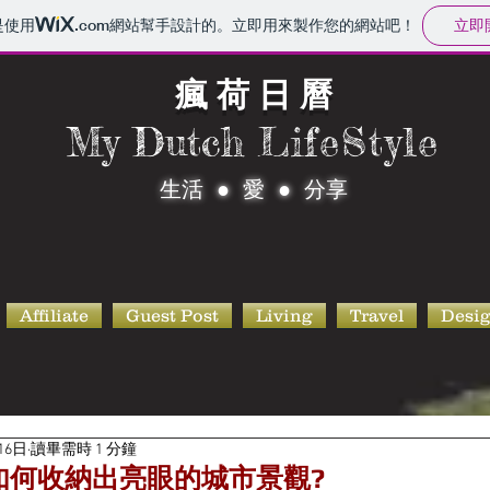
立即
是使用
.com
網站幫手設計的。立即用來製作您的網站吧！
瘋 荷 日 曆
My Dutch
LifeStyle
生活 ● 愛 ● 分享
Affiliate
Guest Post
Living
Travel
Desi
16日
讀畢需時 1 分鐘
如何收納出亮眼的城市景觀?