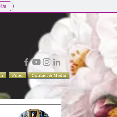
開始
gn
Food
Contact & Media